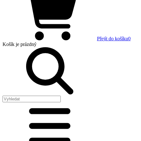
Přejít do košíku
0
Košík
je prázdný