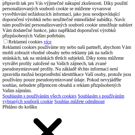
připravili tak pro Vás výjimečné nákupní zkušenosti. Díky použití
personalizovaných souborů cookie se můžeme vyvarovat
vysvětlování nežádoucích informací, jako jsou neodpovídající
doporučení výrobků nebo neužitečné mimořádné nabídky. Navíc
nám používání personalizovaných souborů cookie umožňuje nabízet
Vám dodatečné funkce, jako například doporučení výrobků
přizpůsobených Vašim potřebám.
Reklamní cookies
více
Reklamní cookies používáme my nebo naši partneři, abychom Vám
mohli zobrazit vhodné obsahy nebo reklamy jak na našich
stránkách, tak na stránkách třetích subjektů. Díky tomu můžeme
vytvářet profily založené na Vašich zájmech, tak zvané
pseudonymizované profily. Na základě těchto informací není
zpravidla možná bezprostřední identifikace Vaší osoby, protože jsou
používány pouze pseudonymizované údaje. Pokud nevyjádříte
souhlas, nebudete příjemcem obsahů a reklam přizpůsobených
Vašim zájmům.
Souhlasím s používáním všech cookies
Souhlasím s používáním
vybraných souborů cookie
Souhlas můžete odmítnout
Přidáno do košíku