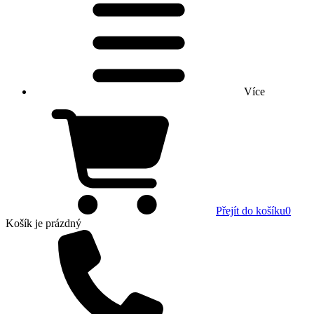
Více
Přejít do košíku
0
Košík
je prázdný