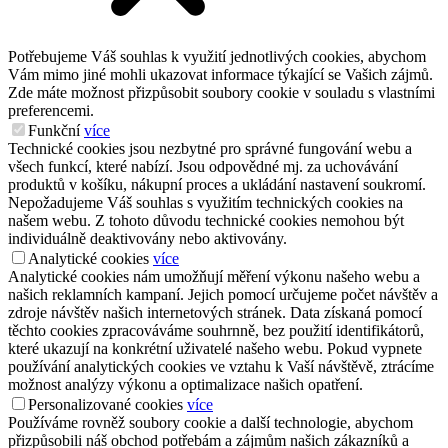
Potřebujeme Váš souhlas k využití jednotlivých cookies, abychom
Vám mimo jiné mohli ukazovat informace týkající se Vašich zájmů.
Zde máte možnost přizpůsobit soubory cookie v souladu s vlastními
preferencemi.
Funkční
více
Technické cookies jsou nezbytné pro správné fungování webu a
všech funkcí, které nabízí. Jsou odpovědné mj. za uchovávání
produktů v košíku, nákupní proces a ukládání nastavení soukromí.
Nepožadujeme Váš souhlas s využitím technických cookies na
našem webu. Z tohoto důvodu technické cookies nemohou být
individuálně deaktivovány nebo aktivovány.
Analytické cookies
více
Analytické cookies nám umožňují měření výkonu našeho webu a
našich reklamních kampaní. Jejich pomocí určujeme počet návštěv a
zdroje návštěv našich internetových stránek. Data získaná pomocí
těchto cookies zpracováváme souhrnně, bez použití identifikátorů,
které ukazují na konkrétní uživatelé našeho webu. Pokud vypnete
používání analytických cookies ve vztahu k Vaší návštěvě, ztrácíme
možnost analýzy výkonu a optimalizace našich opatření.
Personalizované cookies
více
Používáme rovněž soubory cookie a další technologie, abychom
přizpůsobili náš obchod potřebám a zájmům našich zákazníků a