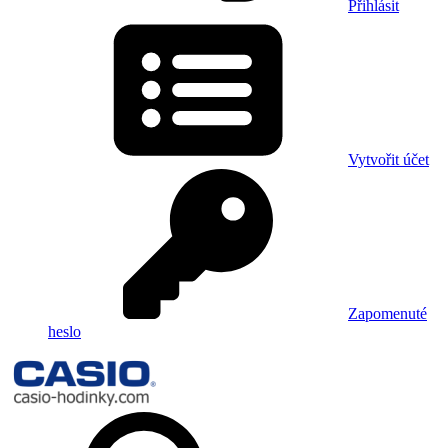
Přihlásit
Vytvořit účet
Zapomenuté
heslo