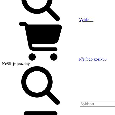
Vyhledat
Přejít do košíku
0
Košík
je prázdný