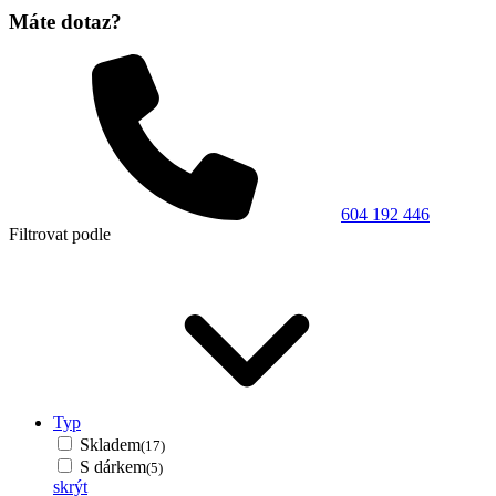
Máte dotaz?
604 192 446
Filtrovat podle
Typ
Skladem
(17)
S dárkem
(5)
skrýt