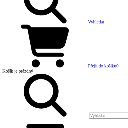
Vyhledat
Přejít do košíku
0
Košík
je prázdný