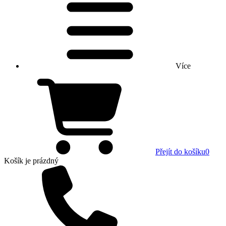
Více
Přejít do košíku
0
Košík
je prázdný