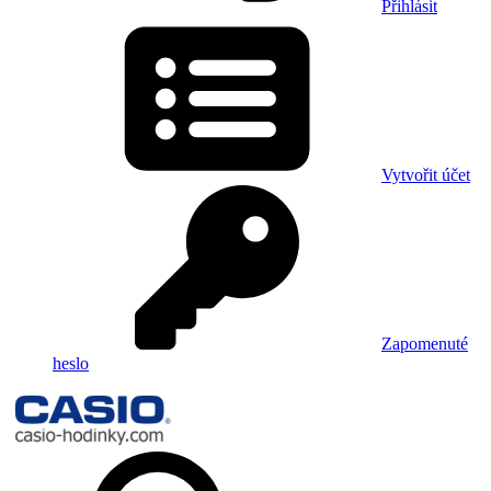
Přihlásit
Vytvořit účet
Zapomenuté
heslo