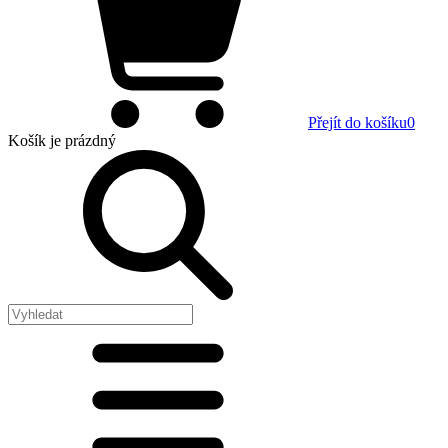
Přejít do košíku
0
Košík
je prázdný