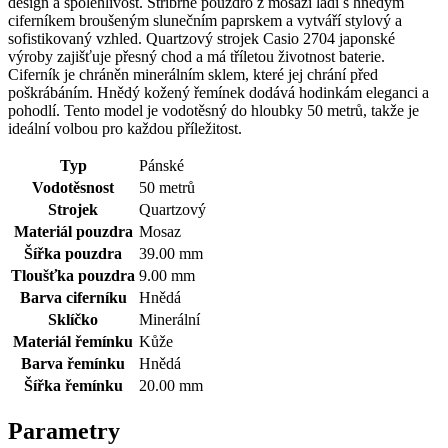
design a spolehlivost. Stříbrné pouzdro z mosazi ladí s hnědým
ciferníkem broušeným slunečním paprskem a vytváří stylový a
sofistikovaný vzhled. Quartzový strojek Casio 2704 japonské
výroby zajišťuje přesný chod a má tříletou životnost baterie.
Ciferník je chráněn minerálním sklem, které jej chrání před
poškrábáním. Hnědý kožený řemínek dodává hodinkám eleganci a
pohodlí. Tento model je vodotěsný do hloubky 50 metrů, takže je
ideální volbou pro každou příležitost.
Typ
Pánské
Vodotěsnost
50 metrů
Strojek
Quartzový
Materiál pouzdra
Mosaz
Šířka pouzdra
39.00 mm
Tloušťka pouzdra
9.00 mm
Barva ciferníku
Hnědá
Sklíčko
Minerální
Materiál řemínku
Kůže
Barva řemínku
Hnědá
Šířka řemínku
20.00 mm
Parametry