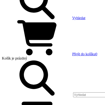
Vyhledat
Přejít do košíku
0
Košík
je prázdný