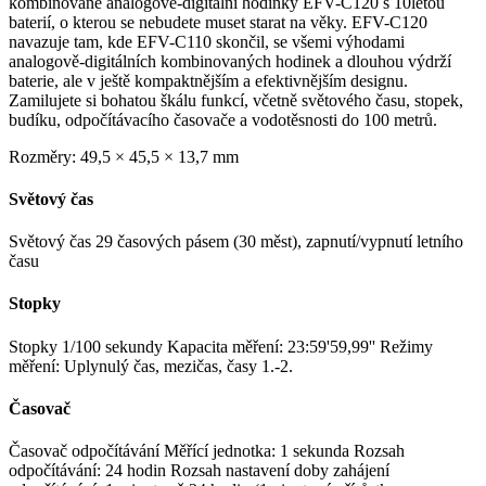
kombinované analogově-digitální hodinky EFV-C120 s 10letou
baterií, o kterou se nebudete muset starat na věky. EFV-C120
navazuje tam, kde EFV-C110 skončil, se všemi výhodami
analogově-digitálních kombinovaných hodinek a dlouhou výdrží
baterie, ale v ještě kompaktnějším a efektivnějším designu.
Zamilujete si bohatou škálu funkcí, včetně světového času, stopek,
budíku, odpočítávacího časovače a vodotěsnosti do 100 metrů.
Rozměry:
49,5 × 45,5 × 13,7 mm
Světový čas
Světový čas 29 časových pásem (30 měst), zapnutí/vypnutí letního
času
Stopky
Stopky 1/100 sekundy Kapacita měření: 23:59'59,99'' Režimy
měření: Uplynulý čas, mezičas, časy 1.-2.
Časovač
Časovač odpočítávání Měřící jednotka: 1 sekunda Rozsah
odpočítávání: 24 hodin Rozsah nastavení doby zahájení