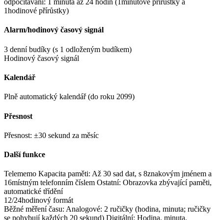
odpočítávání: 1 minuta až 24 hodin (1minutové přírůstky a
1hodinové přírůstky)
Alarm/hodinový časový signál
3 denní budíky (s 1 odloženým budíkem)
Hodinový časový signál
Kalendář
Plně automatický kalendář (do roku 2099)
Přesnost
Přesnost: ±30 sekund za měsíc
Další funkce
Telememo Kapacita paměti: Až 30 sad dat, s 8znakovým jménem a
16místným telefonním číslem Ostatní: Obrazovka zbývající paměti,
automatické třídění
12/24hodinový formát
Běžné měření času: Analogové: 2 ručičky (hodina, minuta; ručičky
se pohybují každých 20 sekund) Digitální: Hodina, minuta,