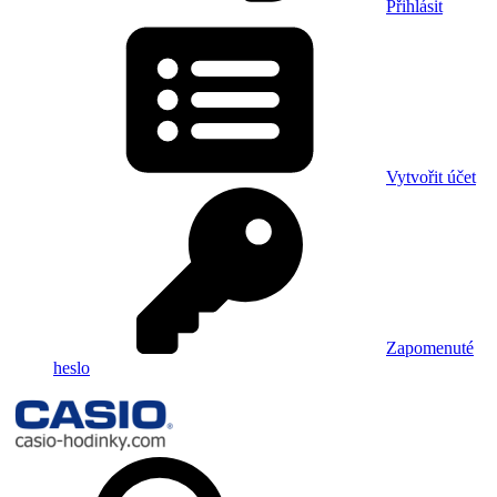
Přihlásit
Vytvořit účet
Zapomenuté
heslo