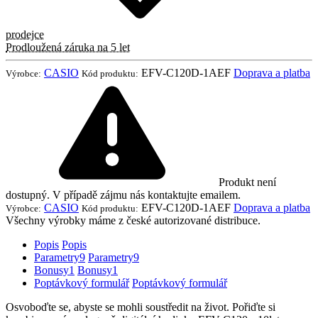
prodejce
Prodloužená záruka na 5 let
CASIO
EFV-C120D-1AEF
Doprava a platba
Výrobce:
Kód produktu:
Produkt není
dostupný. V případě zájmu nás kontaktujte emailem.
CASIO
EFV-C120D-1AEF
Doprava a platba
Výrobce:
Kód produktu:
Všechny výrobky máme z české autorizované distribuce.
Popis
Popis
Parametry
9
Parametry
9
Bonusy
1
Bonusy
1
Poptávkový formulář
Poptávkový formulář
Osvoboďte se, abyste se mohli soustředit na život. Pořiďte si