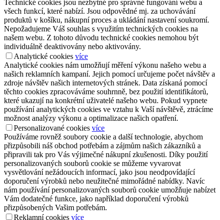
Technické cookies jsou nezbytné pro správné fungování webu a
všech funkcí, které nabízí. Jsou odpovědné mj. za uchovávání
produktů v košíku, nákupní proces a ukládání nastavení soukromí.
Nepožadujeme Váš souhlas s využitím technických cookies na
našem webu. Z tohoto důvodu technické cookies nemohou být
individuálně deaktivovány nebo aktivovány.
Analytické cookies
více
Analytické cookies nám umožňují měření výkonu našeho webu a
našich reklamních kampaní. Jejich pomocí určujeme počet návštěv a
zdroje návštěv našich internetových stránek. Data získaná pomocí
těchto cookies zpracováváme souhrnně, bez použití identifikátorů,
které ukazují na konkrétní uživatelé našeho webu. Pokud vypnete
používání analytických cookies ve vztahu k Vaší návštěvě, ztrácíme
možnost analýzy výkonu a optimalizace našich opatření.
Personalizované cookies
více
Používáme rovněž soubory cookie a další technologie, abychom
přizpůsobili náš obchod potřebám a zájmům našich zákazníků a
připravili tak pro Vás výjimečné nákupní zkušenosti. Díky použití
personalizovaných souborů cookie se můžeme vyvarovat
vysvětlování nežádoucích informací, jako jsou neodpovídající
doporučení výrobků nebo neužitečné mimořádné nabídky. Navíc
nám používání personalizovaných souborů cookie umožňuje nabízet
Vám dodatečné funkce, jako například doporučení výrobků
přizpůsobených Vašim potřebám.
Reklamní cookies
více