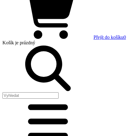
Přejít do košíku
0
Košík
je prázdný