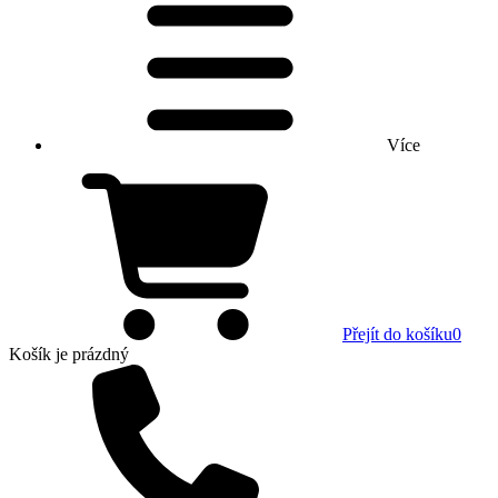
Více
Přejít do košíku
0
Košík
je prázdný