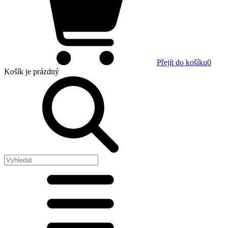
Přejít do košíku
0
Košík
je prázdný