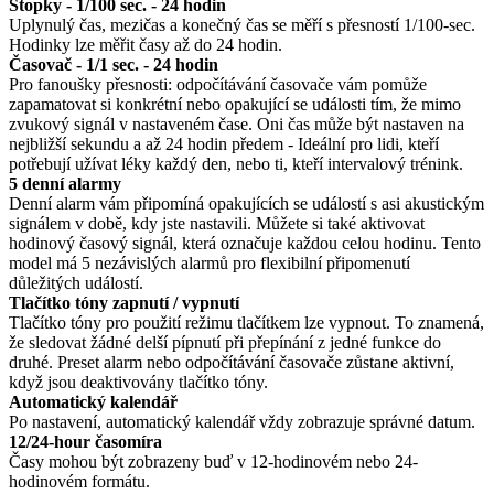
Stopky - 1/100 sec. - 24 hodin
Uplynulý čas, mezičas a konečný čas se měří s přesností 1/100-sec.
Hodinky lze měřit časy až do 24 hodin.
Časovač - 1/1 sec. - 24 hodin
Pro fanoušky přesnosti: odpočítávání časovače vám pomůže
zapamatovat si konkrétní nebo opakující se události tím, že mimo
zvukový signál v nastaveném čase. Oni čas může být nastaven na
nejbližší sekundu a až 24 hodin předem - Ideální pro lidi, kteří
potřebují užívat léky každý den, nebo ti, kteří intervalový trénink.
5 denní alarmy
Denní alarm vám připomíná opakujících se událostí s asi akustickým
signálem v době, kdy jste nastavili. Můžete si také aktivovat
hodinový časový signál, která označuje každou celou hodinu. Tento
model má 5 nezávislých alarmů pro flexibilní připomenutí
důležitých událostí.
Tlačítko tóny zapnutí / vypnutí
Tlačítko tóny pro použití režimu tlačítkem lze vypnout. To znamená,
že sledovat žádné delší pípnutí při přepínání z jedné funkce do
druhé. Preset alarm nebo odpočítávání časovače zůstane aktivní,
když jsou deaktivovány tlačítko tóny.
Automatický kalendář
Po nastavení, automatický kalendář vždy zobrazuje správné datum.
12/24-hour časomíra
Časy mohou být zobrazeny buď v 12-hodinovém nebo 24-
hodinovém formátu.