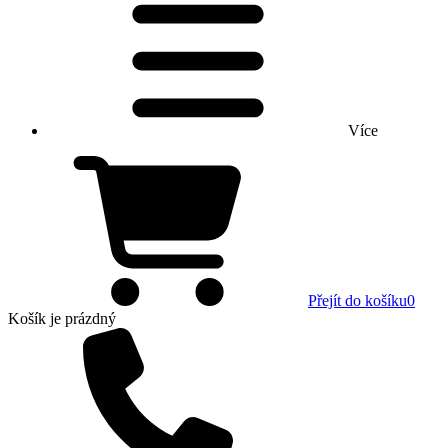
Více
Přejít do košíku
0
Košík
je prázdný