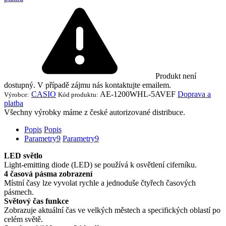
Produkt není
dostupný. V případě zájmu nás kontaktujte emailem.
CASIO
AE-1200WHL-5AVEF
Doprava a
Výrobce:
Kód produktu:
platba
Všechny výrobky máme z české autorizované distribuce.
Popis
Popis
Parametry
9
Parametry
9
LED světlo
Light-emitting diode (LED) se používá k osvětlení ciferníku.
4 časová pásma zobrazení
Místní časy lze vyvolat rychle a jednoduše čtyřech časových
pásmech.
Světový čas funkce
Zobrazuje aktuální čas ve velkých městech a specifických oblastí po
celém světě.