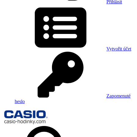
Přihlásit
Vytvořit účet
Zapomenuté
heslo