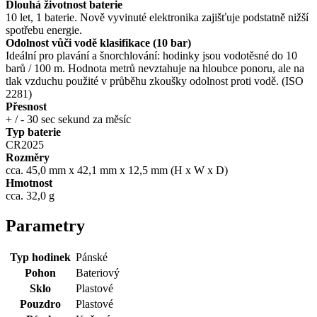
Dlouhá životnost baterie
10 let, 1 baterie. Nově vyvinuté elektronika zajišťuje podstatně nižší
spotřebu energie.
Odolnost vůči vodě klasifikace (10 bar)
Ideální pro plavání a šnorchlování: hodinky jsou vodotěsné do 10
barů / 100 m. Hodnota metrů nevztahuje na hloubce ponoru, ale na
tlak vzduchu použité v průběhu zkoušky odolnost proti vodě. (ISO
2281)
Přesnost
+ / - 30 sec sekund za měsíc
Typ baterie
CR2025
Rozměry
cca. 45,0 mm x 42,1 mm x 12,5 mm (H x W x D)
Hmotnost
cca. 32,0 g
Parametry
Typ hodinek
Pánské
Pohon
Bateriový
Sklo
Plastové
Pouzdro
Plastové