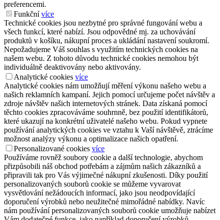
preferencemi.
Funkční
více
Technické cookies jsou nezbytné pro správné fungování webu a
všech funkcí, které nabízí. Jsou odpovědné mj. za uchovávání
produktů v košíku, nákupní proces a ukládání nastavení soukromí.
Nepožadujeme Váš souhlas s využitím technických cookies na
našem webu. Z tohoto důvodu technické cookies nemohou být
individuálně deaktivovány nebo aktivovány.
Analytické cookies
více
Analytické cookies nám umožňují měření výkonu našeho webu a
našich reklamních kampaní. Jejich pomocí určujeme počet návštěv a
zdroje návštěv našich internetových stránek. Data získaná pomocí
těchto cookies zpracováváme souhrnně, bez použití identifikátorů,
které ukazují na konkrétní uživatelé našeho webu. Pokud vypnete
používání analytických cookies ve vztahu k Vaší návštěvě, ztrácíme
možnost analýzy výkonu a optimalizace našich opatření.
Personalizované cookies
více
Používáme rovněž soubory cookie a další technologie, abychom
přizpůsobili náš obchod potřebám a zájmům našich zákazníků a
připravili tak pro Vás výjimečné nákupní zkušenosti. Díky použití
personalizovaných souborů cookie se můžeme vyvarovat
vysvětlování nežádoucích informací, jako jsou neodpovídající
doporučení výrobků nebo neužitečné mimořádné nabídky. Navíc
nám používání personalizovaných souborů cookie umožňuje nabízet
Vám dodatečné funkce, jako například doporučení výrobků